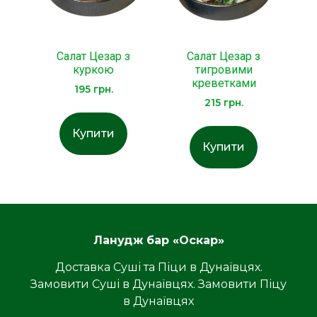
Салат Цезар з
Салат Цезар з
куркою
тигровими
креветками
195
грн.
215
грн.
Купити
Купити
Ланудж бар «Оскар»
Доставка Суші та Піци в Дунаївцях.
Замовити Суші в Дунаївцях. Замовити Піцу
в Дунаївцях