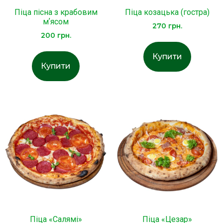
Піца пісна з крабовим
Піца козацька (гостра)
мʼясом
270
грн.
200
грн.
Купити
Купити
Піца «Салямі»
Піца «Цезар»