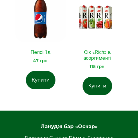
Пепсі 1л.
Сік «Rich» в
асортименті
47
грн.
115
грн.
Купити
Купити
Ланудж бар «Оскар»