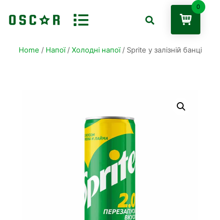
0
Home
/
Напої
/
Холодні напої
/ Sprite у залізній банці