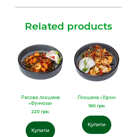
Related products
Рисова локшина
Локшина «Удон»
«Фунчоза»
160
грн.
220
грн.
Купити
Купити