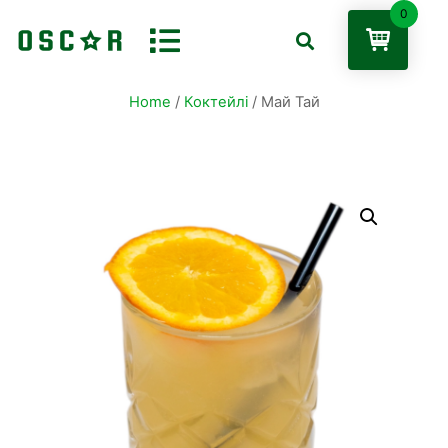
0
Home
/
Коктейлі
/ Май Тай