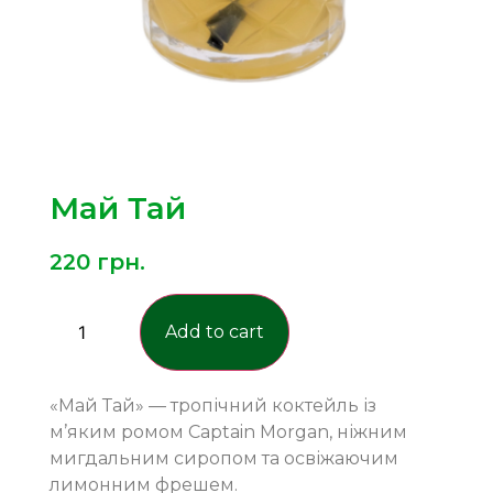
Май Тай
220
грн.
Add to cart
«Май Тай» — тропічний коктейль із
м’яким ромом Captain Morgan, ніжним
мигдальним сиропом та освіжаючим
лимонним фрешем.